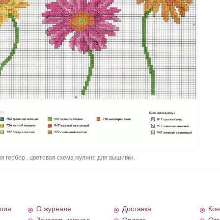
 гербер , цветовая схема мулине для вышивки.
лия
О журнале
Доставка
Кон
Заказать журнал
Оплата
От