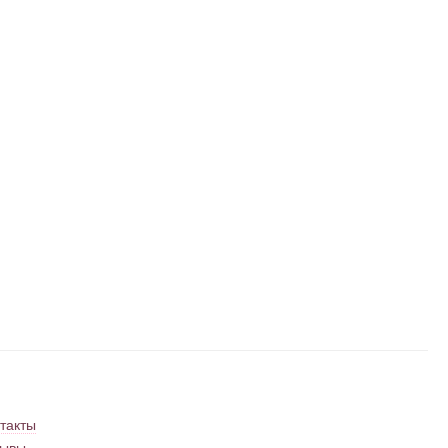
такты
зывы