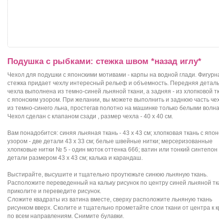
Подушка с рыбками: стежка швом *назад иглу*
Чехол для подушки с японскими мотивами - карпы на водной глади. Фигурн
стежка придает чехлу интересный рельеф и объемность. Передняя детал
чехла выполнена из темно-синей льняной ткани, а задняя - из хлопковой т
с японским узором. При желании, вы можете выполнить и заднюю часть че
из темно-синего льна, простегав полотно на машинке только белыми волн
Чехол сделан с клапаном сзади , размер чехла - 40 х 40 см.
Вам понадобится: синяя льняная ткань - 43 х 43 см; хлопковая ткань с япо
узором - две детали 43 х 33 см; белые швейные нитки; мерсеризованные
хлопковые нитки № 5 - один моток оттенка 666; ватин или тонкий синтепон 
детали размером 43 х 43 см; калька и карандаш.
Выстирайте, высушите и тщательно проутюжьте синюю льняную ткань.
Расположите переведенный на кальку рисунок по центру синей льняной тк
приколите и переведите рисунок.
Сложите квадраты из ватина вместе, сверху расположите льняную ткань
рисунком вверх. Сколите и тщательно прометайте слои ткани от центра к 
по всем направлениям. Снимите булавки.