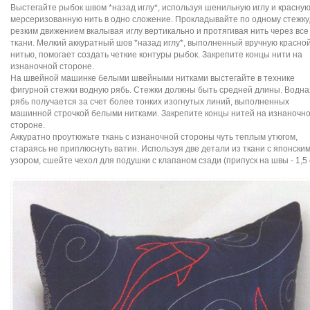
Выстегайте рыбок швом *назад иглу*, используя шенильную иглу и красну
мерсеризованную нить в одно сложение. Прокладывайте по одному стежку
резким движением вкалывая иглу вертикально и протягивая нить через все
ткани. Мелкий аккуратный шов *назад иглу*, выполненный вручную красно
нитью, помогает создать четкие контуры рыбок. Закрепите концы нити на
изнаночной стороне.
На швейной машинке белыми швейными нитками выстегайте в технике
фигурной стежки водную рябь. Стежки должны быть средней длины. Водна
рябь получается за счет более тонких изогнутых линий, выполненных
машинной строчкой белыми нитками. Закрепите концы нитей на изнаночн
стороне.
Аккуратно проутюжьте ткань с изнаночной стороны чуть теплым утюгом,
стараясь не приплюснуть ватин. Используя две детали из ткани с японски
узором, сшейте чехол для подушки с клапаном сзади (припуск на швы - 1,5 