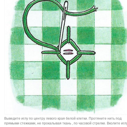
Выведите иглу по центру левого края белой клетки. Протяните нить под
прямыми стежками, не прокалывая ткань , по часовой стрелке. Вколите иглу